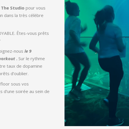
à
The Studio
pour vous
 dans la très célèbre
OYABLE. Êtes-vous prêts
?
joignez-nous
le 9
workout
.
Sur le rythme
otre taux de dopamine
rêts d’oublier.
efloor sous vos
 d’une soirée au sein de