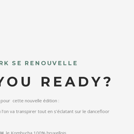
RK SE RENOUVELLE
YOU READY?
 pour cette nouvelle édition :
 l’on va transpirer tout en s’éclatant sur le dancefloor
CH
, le Kombucha 100% bruxellois