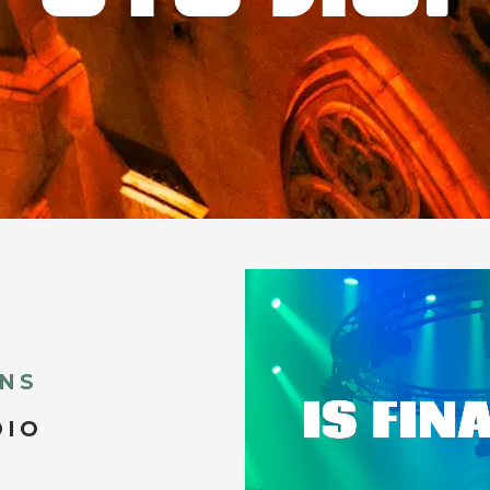
INS
DIO