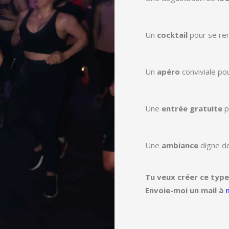
Un
cocktail
pour se re
Un
apéro
conviviale po
Une
entrée gratuite
p
Une
ambiance
digne de
Tu veux créer ce type
Envoie-moi un mail à