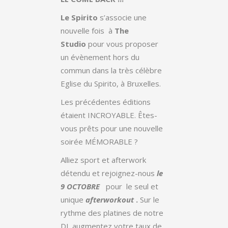
Le Spirito
s’associe une
nouvelle fois à
The
Studio
pour vous proposer
un évènement hors du
commun dans la très célèbre
Eglise du Spirito, à Bruxelles.
Les précédentes éditions
étaient INCROYABLE. Êtes-
vous prêts pour une nouvelle
soirée MÉMORABLE ?
Alliez sport et afterwork
détendu et rejoignez-nous
le
9 OCTOBRE
pour le seul et
unique
afterworkout
.
Sur le
rythme des platines de notre
DJ, augmentez votre taux de