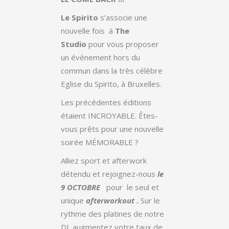
Le Spirito
s’associe une
nouvelle fois à
The
Studio
pour vous proposer
un évènement hors du
commun dans la très célèbre
Eglise du Spirito, à Bruxelles.
Les précédentes éditions
étaient INCROYABLE. Êtes-
vous prêts pour une nouvelle
soirée MÉMORABLE ?
Alliez sport et afterwork
détendu et rejoignez-nous
le
9 OCTOBRE
pour le seul et
unique
afterworkout
.
Sur le
rythme des platines de notre
DJ, augmentez votre taux de