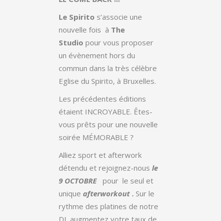
Le Spirito
s’associe une
nouvelle fois à
The
Studio
pour vous proposer
un évènement hors du
commun dans la très célèbre
Eglise du Spirito, à Bruxelles.
Les précédentes éditions
étaient INCROYABLE. Êtes-
vous prêts pour une nouvelle
soirée MÉMORABLE ?
Alliez sport et afterwork
détendu et rejoignez-nous
le
9 OCTOBRE
pour le seul et
unique
afterworkout
.
Sur le
rythme des platines de notre
DJ, augmentez votre taux de