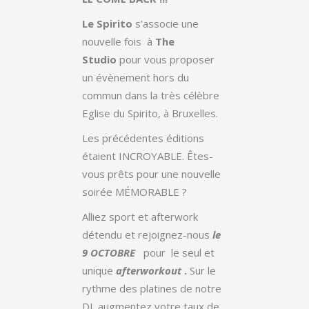
Le Spirito
s’associe une
nouvelle fois à
The
Studio
pour vous proposer
un évènement hors du
commun dans la très célèbre
Eglise du Spirito, à Bruxelles.
Les précédentes éditions
étaient INCROYABLE. Êtes-
vous prêts pour une nouvelle
soirée MÉMORABLE ?
Alliez sport et afterwork
détendu et rejoignez-nous
le
9 OCTOBRE
pour le seul et
unique
afterworkout
.
Sur le
rythme des platines de notre
DJ, augmentez votre taux de