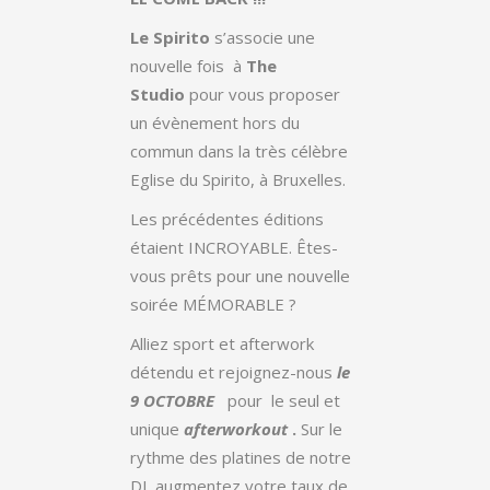
Le Spirito
s’associe une
nouvelle fois à
The
Studio
pour vous proposer
un évènement hors du
commun dans la très célèbre
Eglise du Spirito, à Bruxelles.
Les précédentes éditions
étaient INCROYABLE. Êtes-
vous prêts pour une nouvelle
soirée MÉMORABLE ?
Alliez sport et afterwork
détendu et rejoignez-nous
le
9 OCTOBRE
pour le seul et
unique
afterworkout
.
Sur le
rythme des platines de notre
DJ, augmentez votre taux de