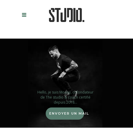
Hello, je suis Mounji, cofondateur
de The studio & coach certifié
depuis 2018...
ENVOYER UN MAIL