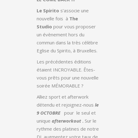
Le Spirito
s’associe une
nouvelle fois à
The
Studio
pour vous proposer
un évènement hors du
commun dans la très célèbre
Eglise du Spirito, à Bruxelles.
Les précédentes éditions
étaient INCROYABLE. Êtes-
vous prêts pour une nouvelle
soirée MÉMORABLE ?
Alliez sport et afterwork
détendu et rejoignez-nous
le
9 OCTOBRE
pour le seul et
unique
afterworkout
.
Sur le
rythme des platines de notre
DJ, augmentez votre taux de