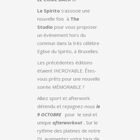
Le Spirito
s’associe une
nouvelle fois à
The
Studio
pour vous proposer
un évènement hors du
commun dans la très célèbre
Eglise du Spirito, à Bruxelles.
Les précédentes éditions
étaient INCROYABLE. Êtes-
vous prêts pour une nouvelle
soirée MÉMORABLE ?
Alliez sport et afterwork
détendu et rejoignez-nous
le
9 OCTOBRE
pour le seul et
unique
afterworkout
.
Sur le
rythme des platines de notre
DJ, augmentez votre taux de