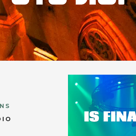
INS
DIO