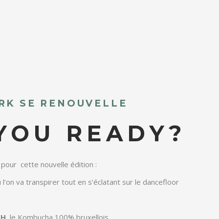
RK SE RENOUVELLE
YOU READY?
 pour cette nouvelle édition :
 l’on va transpirer tout en s’éclatant sur le dancefloor
CH
, le Kombucha 100% bruxellois