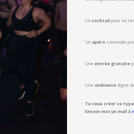
Un
cocktail
pour se re
Un
apéro
conviviale po
Une
entrée gratuite
p
Une
ambiance
digne de
Tu veux créer ce type
Envoie-moi un mail à