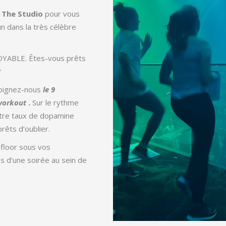
à
The Studio
pour vous
 dans la très célèbre
OYABLE. Êtes-vous prêts
?
joignez-nous
le 9
workout
.
Sur le rythme
otre taux de dopamine
rêts d’oublier.
efloor sous vos
 d’une soirée au sein de